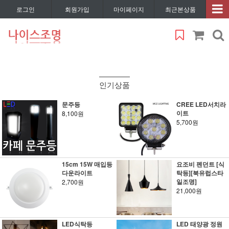
로그인
회원가입
마이페이지
최근본상품
인기상품
문주등
CREE LED서치라
이트
8,100원
5,700원
15cm 15W 매입등
요조비 펜던트 [식
다운라이트
탁등][북유럽스타
일조명]
2,700원
21,000원
LED식탁등
LED 태양광 정원