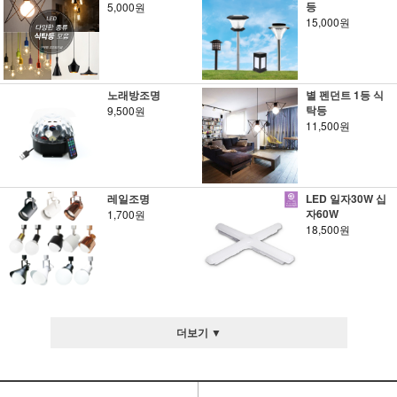
등
5,000원
15,000원
노래방조명
별 펜던트 1등 식
탁등
9,500원
11,500원
레일조명
LED 일자30W 십
자60W
1,700원
18,500원
더보기 ▼