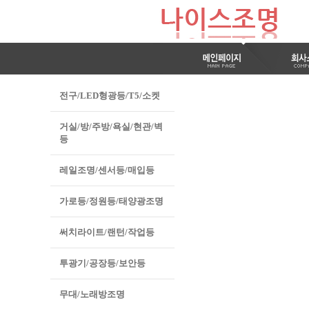
전구/LED형광등/T5/소켓
거실/방/주방/욕실/현관/벽
등
레일조명/센서등/매입등
가로등/정원등/태양광조명
써치라이트/랜턴/작업등
투광기/공장등/보안등
무대/노래방조명