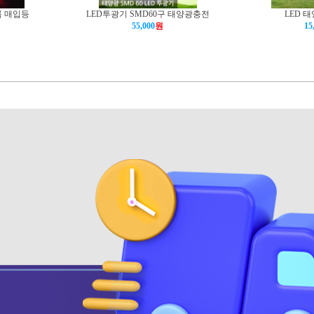
록 매입등
LED투광기 SMD60구 태양광충전
LED 
55,000
원
15