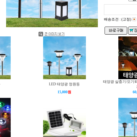
배송조건 : (고정)
태양광 살충기/모기
등
LED 태양광 정원등
15,000
원
60