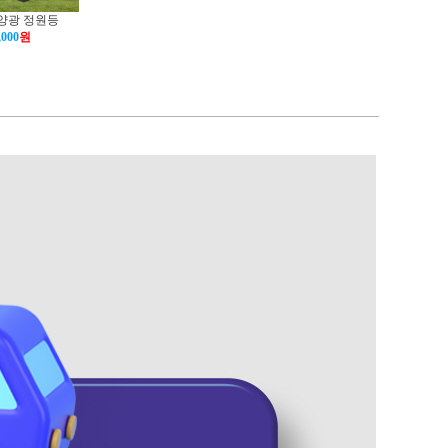
태양광 정원등
,000
원