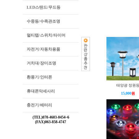
LED스탠드/무드등
수중등/수족관조명
멀티탭/스위치/타이머
자전거/자동차용품
거치대/장미조명
환풍기/인터폰
태양광 정원
휴대폰악세사리
15,000
원
충전기/배터리
(TEL)070-4603-0454~6
(FAX)063-858-4747