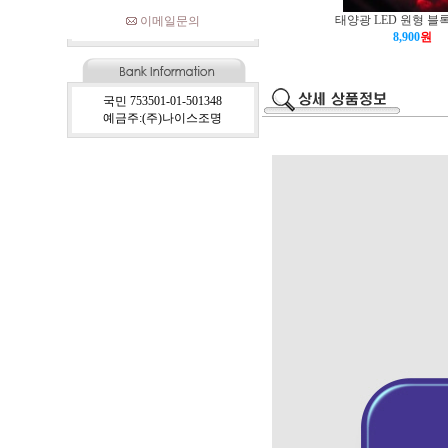
태양광 LED 원형 블
이메일문의
8,900
원
국민 753501-01-501348
예금주:(주)나이스조명