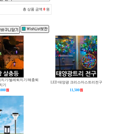
총 상품 금액
0
원
퇴치기/벌레퇴치기/해충퇴
LED 태양광 크리스마스트리전구
치기
,000
원
11,500
원