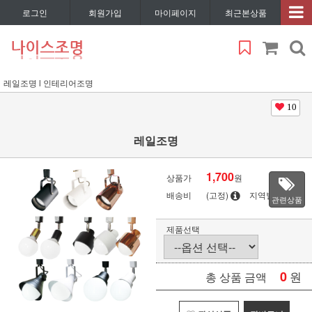
로그인
회원가입
마이페이지
최근본상품
레일조명 l 인테리어조명
10
레일조명
1,700
상품가
원
배송비
(고정)
지역별
관련상품
제품선택
0
원
총 상품 금액