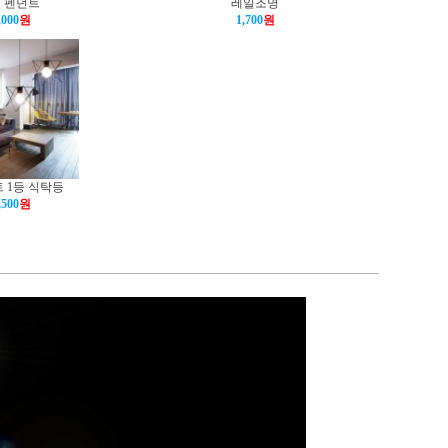
 펜던트
레일조명
,000
원
1,700
원
 1등 식탁등
,500
원