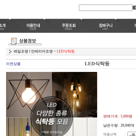
레일조명 l 인테리어조명
>
LED식탁등
LED식탁등
이전상품
판매가격 :
5,000
원
남은수량 : 29,949개
제품선택
: