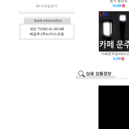
둥지 펜던트
50,000
원
이메일문의
국민 753501-01-501348
예금주:(주)나이스조명
카페문주등/테라
8,100
원