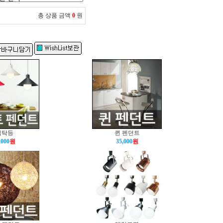
총 상품 금액
0
원
식탁등
퀸 펜던트
,000
원
35,000
원