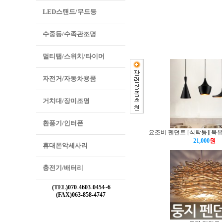
LED스탠드/무드등
수중등/수족관조명
멀티탭/스위치/타이머
자전거/자동차용품
거치대/장미조명
환풍기/인터폰
요조비 펜던트 [식탁등][북
21,000
원
휴대폰악세사리
충전기/배터리
(TEL)070-4603-0454~6
(FAX)063-858-4747