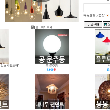
배송조건 : (고정)
유럽스타일조명]
공 문주등
8,000
원
15