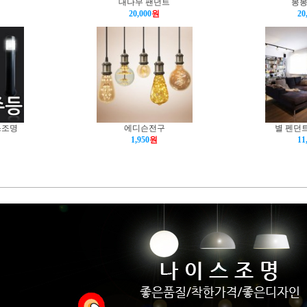
대나무 팬던트
봉봉
20,000
원
20
스조명
에디슨전구
별 펜던트
1,950
원
11