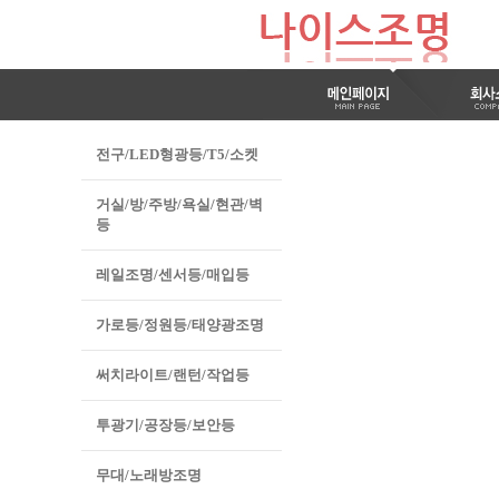
전구/LED형광등/T5/소켓
거실/방/주방/욕실/현관/벽
등
레일조명/센서등/매입등
가로등/정원등/태양광조명
써치라이트/랜턴/작업등
투광기/공장등/보안등
무대/노래방조명