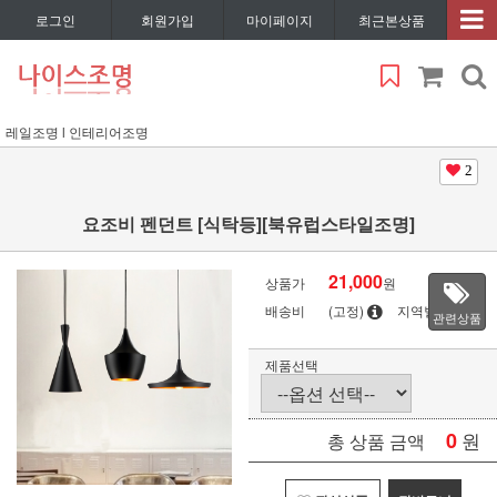
로그인
회원가입
마이페이지
최근본상품
레일조명 l 인테리어조명
2
요조비 펜던트 [식탁등][북유럽스타일조명]
21,000
상품가
원
배송비
(고정)
지역별
관련상품
제품선택
0
원
총 상품 금액