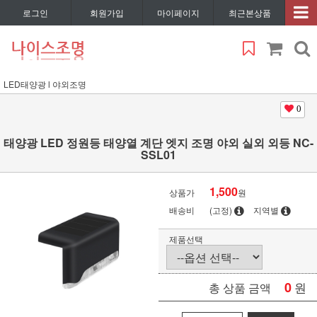
로그인
회원가입
마이페이지
최근본상품
LED태양광 l 야외조명
0
태양광 LED 정원등 태양열 계단 엣지 조명 야외 실외 외등 NC-
SSL01
1,500
상품가
원
배송비
(고정)
지역별
제품선택
0
원
총 상품 금액