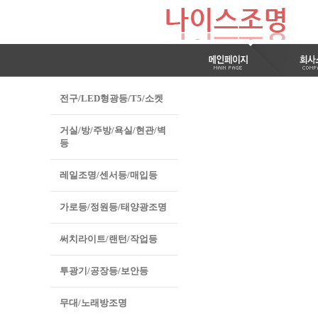
전구/LED형광등/T5/소켓
거실/방/주방/욕실/현관/벽
등
레일조명/센서등/매입등
가로등/정원등/태양광조명
써치라이트/랜턴/작업등
투광기/공장등/보안등
무대/노래방조명