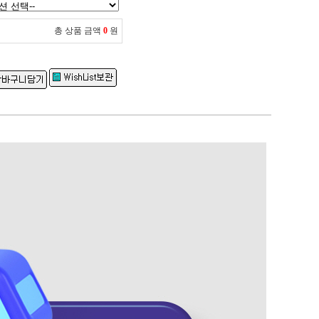
총 상품 금액
0
원