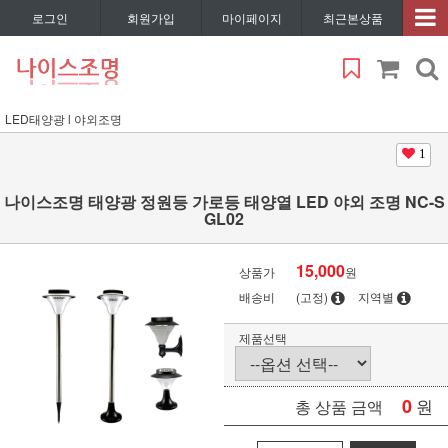
로그인
회원가입
마이페이지
최근본상품
LED태양광 l 야외조명
1
나이스조명 태양광 정원등 가로등 태양열 LED 야외 조명 NC-S
GL02
15,000
상품가
원
배송비
(고정)
지역별
제품선택
0
원
총 상품 금액