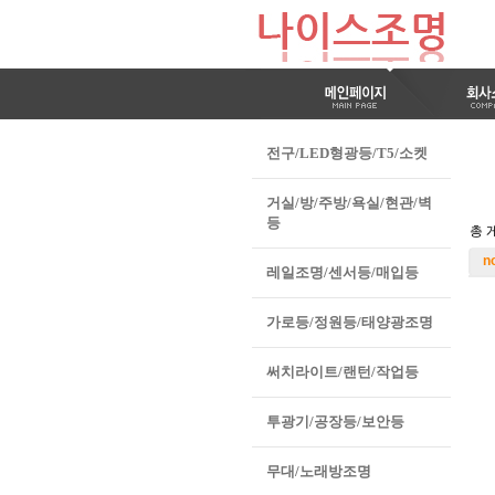
전구/LED형광등/T5/소켓
거실/방/주방/욕실/현관/벽
등
총 게
n
레일조명/센서등/매입등
가로등/정원등/태양광조명
써치라이트/랜턴/작업등
투광기/공장등/보안등
무대/노래방조명