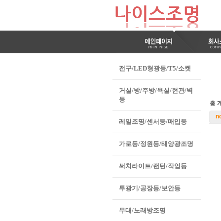
전구/LED형광등/T5/소켓
거실/방/주방/욕실/현관/벽
등
총 게
n
레일조명/센서등/매입등
가로등/정원등/태양광조명
써치라이트/랜턴/작업등
투광기/공장등/보안등
무대/노래방조명