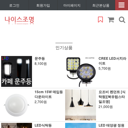
로그인
회원가입
마이페이지
최근본상품
인기상품
문주등
CREE LED서치라
이트
8,100원
5,700원
15cm 15W 매입등
요조비 펜던트 [식
다운라이트
탁등][북유럽스타
일조명]
2,700원
21,000원
LED식탁등
LED 태양광 정원