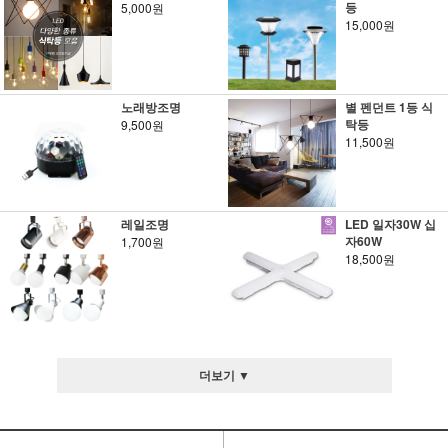
등
5,000원
15,000원
노래방조명
별 펜던트 1등 식
탁등
9,500원
11,500원
레일조명
LED 일자30W 십
자60W
1,700원
18,500원
더보기 ▼