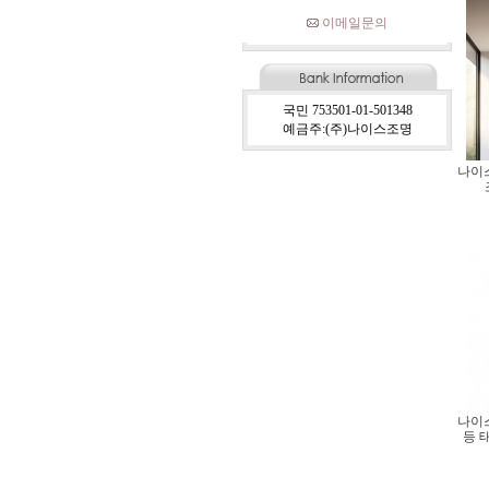
이메일문의
국민 753501-01-501348
예금주:(주)나이스조명
나이
나이
등 