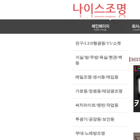
전구/LED형광등/T5/소켓
거실/방/주방/욕실/현관/벽
등
레일조명/센서등/매입등
가로등/정원등/태양광조명
써치라이트/랜턴/작업등
투광기/공장등/보안등
무대/노래방조명