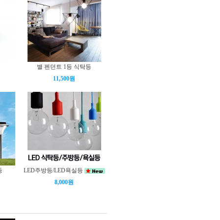
별 펜던트 1등 식탁등
11,500원
등
LED주방등/LED욕실등
8,000원