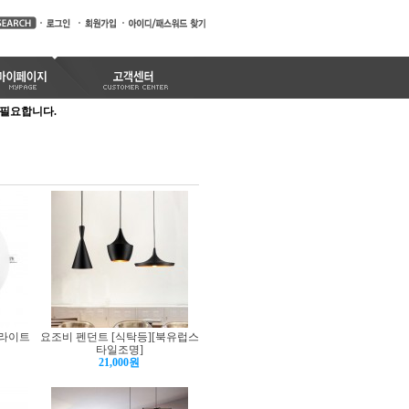
가 필요합니다.
운라이트
요조비 펜던트 [식탁등][북유럽스
타일조명]
21,000원