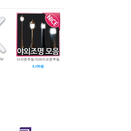
6W
사각문주등/각파이프문주등
8,100원