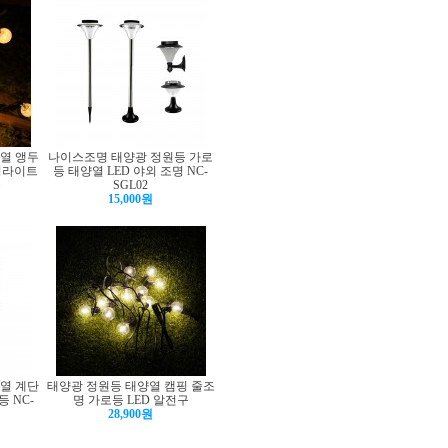
양열 앵두
나이스조명 태양광 정원등 가로
링라이트
등 태양열 LED 야외 조명 NC-
등
SGL02
15,000원
양열 계단
태양광 정원등 태양열 캠핑 줄조
 NC-
명 가로등 LED 알전구
28,900원