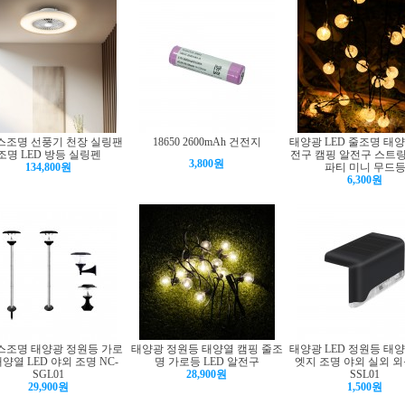
스조명 선풍기 천장 실링팬
18650 2600mAh 건전지
태양광 LED 줄조명 태
조명 LED 방등 실링펜
전구 캠핑 알전구 스트
3,800원
134,800원
파티 미니 무드
6,300원
스조명 태양광 정원등 가로
태양광 정원등 태양열 캠핑 줄조
태양광 LED 정원등 태
태양열 LED 야외 조명 NC-
명 가로등 LED 알전구
엣지 조명 야외 실외 외등
SGL01
28,900원
SSL01
29,900원
1,500원