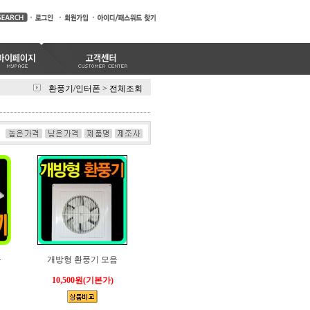
환풍기/인터폰
>
전체조회
음
개방형 환풍기 모음
10,500원
(기본가)