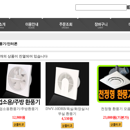
풍기/인터폰
개의 상품이 진열되어 있습니다
업소용환풍기/주방환풍기
DWV-10DRB/욕실/화장실/사
천정형 환풍기 모
무실 환풍기
12,900원
23,000원
(기본가)
4,530원