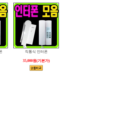
폰
직통식 인터폰
35,000원
(기본가)