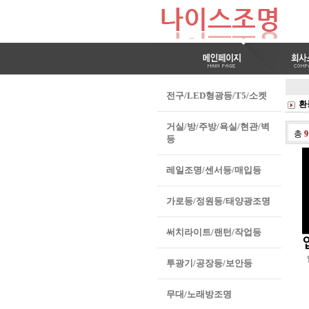
전구/LED형광등/T5/소켓
환
거실/방/주방/욕실/현관/벽
총
9
등
레일조명/센서등/매입등
가로등/정원등/태양광조명
써치라이트/랜턴/작업등
투광기/공장등/보안등
무대/노래방조명