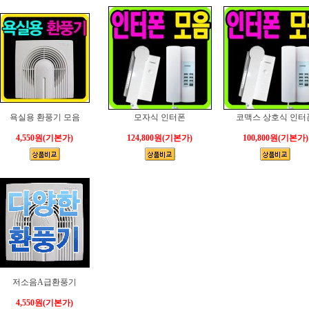
욕실용 환풍기 모음
모자식 인터폰
코맥스 상호식 인터
4,550원
(기본가)
124,800원
(기본가)
100,800원
(기본가)
저소음A급환풍기
4,550원
(기본가)