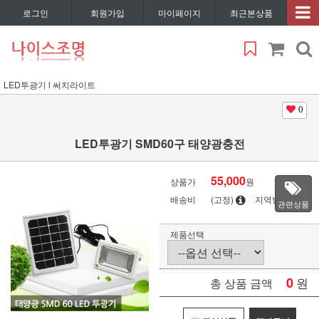
로그인
회원가입
마이페이지
최근본상품
LED투광기 l 써치라이트
0
LED투광기 SMD60구 태양광충전
55,000
상품가
원
배송비
(고정)
지역별
관련상품
제품선택
0
원
총 상품 금액