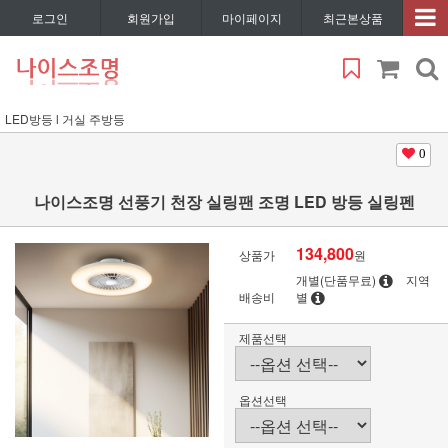
로그인
회원가입
마이페이지
최근본상품
LED방등 l 거실 주방등
0
나이스조명 선풍기 천장 실링팬 조명 LED 방등 실링펜
134,800
상품가
원
개별(단품무료)
지역
배송비
별
제품선택
옵션선택